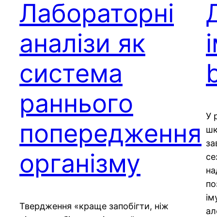
Лабораторні
аналізи як
система
раннього
У 
попередження
шк
за
організму
се
на
по
ім
Твердження «краще запобігти, ніж
ал