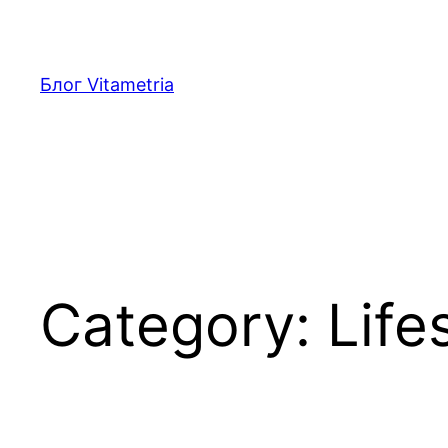
Skip
to
content
Блог Vitametria
Category:
Life