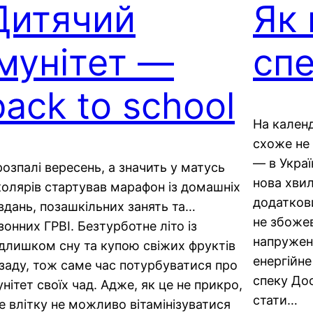
Дитячий
Як
імунітет —
сп
back to school
На календ
схоже не 
— в Украї
розпалі вересень, а значить у матусь
нова хвил
олярів стартував марафон із домашніх
додаткови
вдань, позашкільних занять та…
не збожев
зонних ГРВІ. Безтурботне літо із
напружені
длишком сну та купою свіжих фруктів
енергійне
заду, тож саме час потурбуватися про
спеку Дос
унітет своїх чад. Адже, як це не прикро,
стати…
е влітку не можливо вітамінізуватися