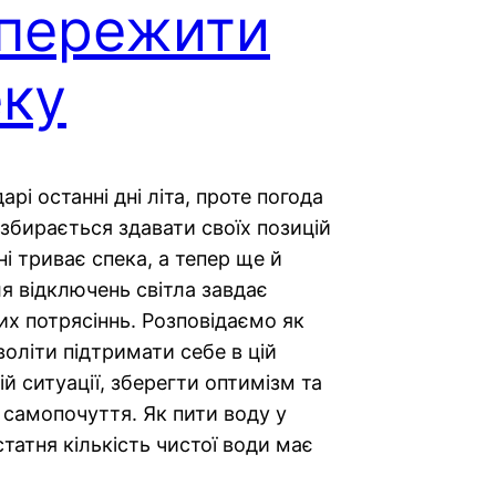
 пережити
еку
арі останні дні літа, проте погода
збирається здавати своїх позицій
ні триває спека, а тепер ще й
я відключень світла завдає
х потрясіннь. Розповідаємо як
оліти підтримати себе в цій
й ситуації, зберегти оптимізм та
 самопочуття. Як пити воду у
татня кількість чистої води має