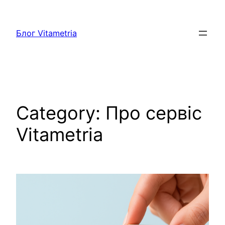
Skip
to
Блог Vitametria
content
Category:
Про сервіс
Vitametria