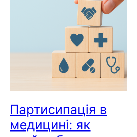
Партисипація в
медицині: як